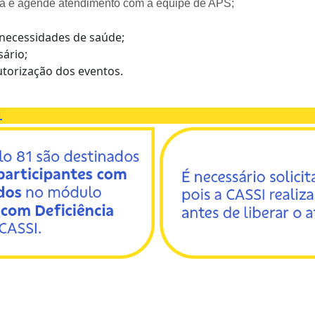
ma e agende atendimento com a equipe de APS;
as necessidades de saúde;
sário;
utorização dos eventos.
1
;