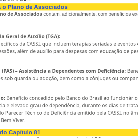
a o Plano de Associados
ano de Associados
contam, adicionalmente, com benefícios ex
a Geral de Auxílio (TGA):
íficos da CASSI, que incluem terapias seriadas e eventos 
 sessões, além de auxílio para despesas com educação de p
 (PAS) – Assistência a Dependentes com Deficiência:
Bene
ores sob guarda ou adoção, bem como a cônjuges ou compan
.
ho:
Benefício concedido pelo Banco do Brasil ao funcioná
cia e elevado grau de dependência, durante os dias de tra
 Parecer Técnico de Deficiência emitido pela CASSI, no âm
Bem Viver.
do Capítulo 81