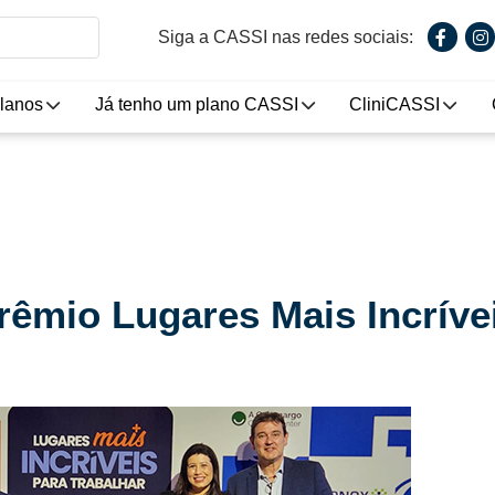
Siga a CASSI nas redes sociais:
lanos
Já tenho um plano CASSI
CliniCASSI
êmio Lugares Mais Incríve