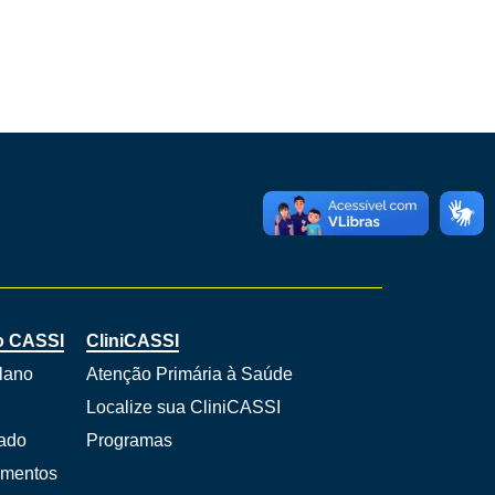
o CASSI
CliniCASSI
lano
Atenção Primária à Saúde
Localize sua CliniCASSI
iado
Programas
umentos