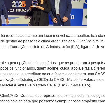
foi reconhecida como um lugar incrível para trabalhar, ficando
de gestão de pessoas e clima organizacional. O anúncio foi feit
 pela Fundação Instituto de Administração (FIA), ligado à Uni
nte a percepção dos funcionários, que responderam à pesquisa
 todos os funcionários, quem acolhe, cuida, apoia e faz a difer
s pessoas que acreditam no que fazem e constroem uma CASSI 
ganização e Estratégia (GEO) da CASSI, Marcônio Valadares
o Maciel (Central) e Marcelo Callai (CASSI São Paulo).
 CliniCASSI Curitiba, que representou os mais de 3 mil colegas
todos os dias para que possamos cumprir nosso propósito com r