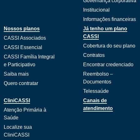
Governança corporativa
Institucional
Informações financeiras
Nossos planos
Já tenho um plano
CASSI
CASSI Associados
Cobertura do seu plano
CASSI Essencial
Contratos
CASSI Família Integral
e Participativo
Encontrar credenciado
Saiba mais
Reembolso –
Documentos
Quero contratar
Telessaúde
CliniCASSI
Canais de
atendimento
Atenção Primária à
Saúde
Localize sua
CliniCASSI